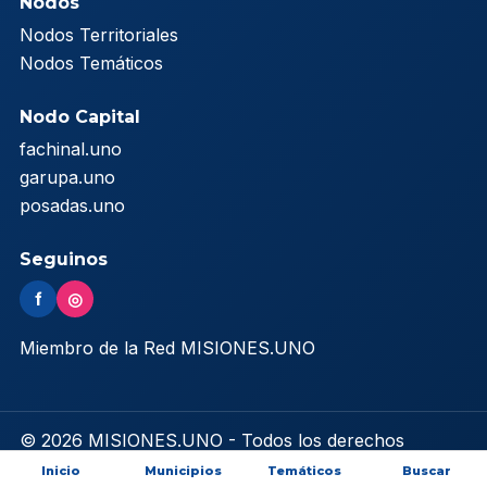
Nodos
Nodos Territoriales
Nodos Temáticos
Nodo Capital
fachinal.uno
garupa.uno
posadas.uno
Seguinos
f
◎
Miembro de la Red MISIONES.UNO
© 2026 MISIONES.UNO - Todos los derechos
reservados
Inicio
Municipios
Temáticos
Buscar