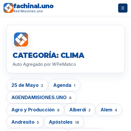
fachinal.uno
☰
Red Misiones.uno
CATEGORÍA: CLIMA
Auto Agregado por WPeMatico
25 de Mayo
Agenda
2
1
AGENDAMISIONES.UNO
6
Agro y Producción
Alberdi
Alem
8
2
4
Andresito
Apóstoles
5
18