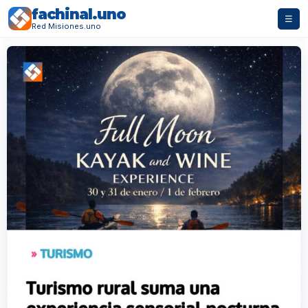
fachinal.uno
☰
Red Misiones.uno