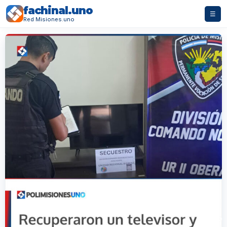
fachinal.uno
☰
Red Misiones.uno