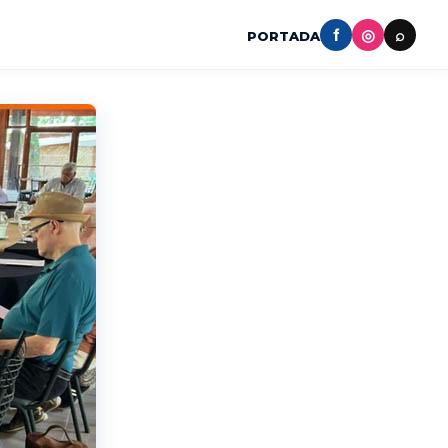
f
◎
⌕
PORTADA