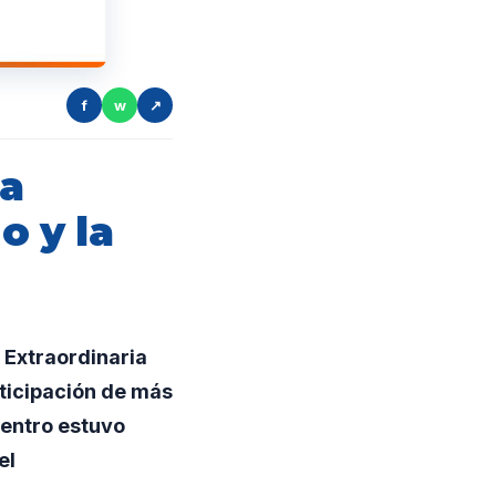
f
w
↗
ra
o y la
 Extraordinaria
ticipación de más
uentro estuvo
el