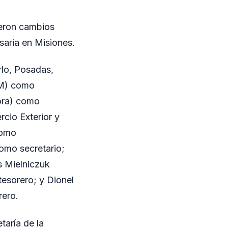
ieron cambios
saria en Misiones.
rlo, Posadas,
OM) como
ora) como
cio Exterior y
como
como secretario;
s Mielniczuk
esorero; y Dionel
rero.
taría de la