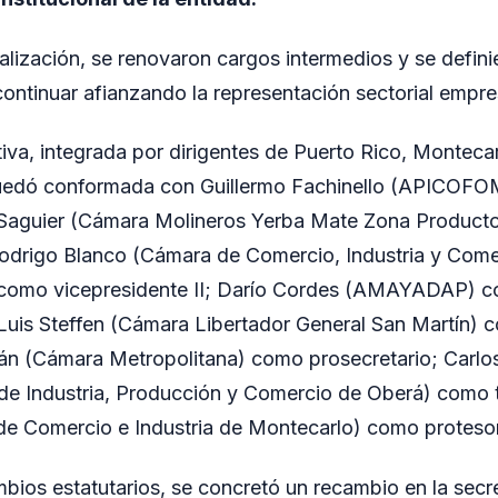
ralización, se renovaron cargos intermedios y se defin
continuar afianzando la representación sectorial empre
iva, integrada por dirigentes de Puerto Rico, Monteca
quedó conformada con Guillermo Fachinello (APICOF
r Saguier (Cámara Molineros Yerba Mate Zona Product
Rodrigo Blanco (Cámara de Comercio, Industria y Comer
 como vicepresidente II; Darío Cordes (AMAYADAP) 
; Luis Steffen (Cámara Libertador General San Martín) 
án (Cámara Metropolitana) como prosecretario; Carlo
de Industria, Producción y Comercio de Oberá) como t
e Comercio e Industria de Montecarlo) como proteso
ios estatutarios, se concretó un recambio en la secre