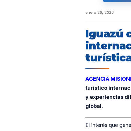
enero 26, 2026
Iguazú 
interna
turístic
AGENCIA MISION
turístico interna
y experiencias di
global.
El interés que gen