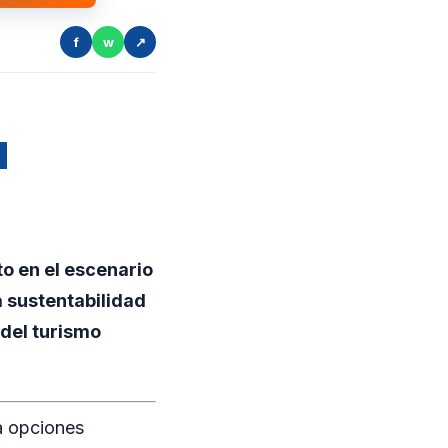
f
w
↗
d
o en el escenario
a sustentabilidad
 del turismo
ia opciones