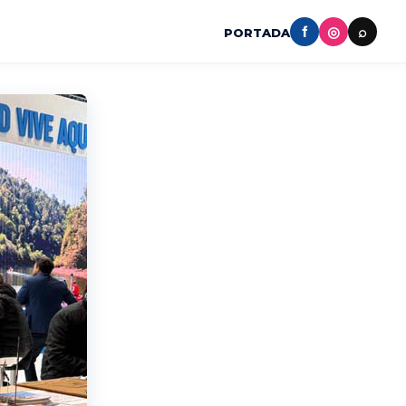
f
◎
⌕
PORTADA