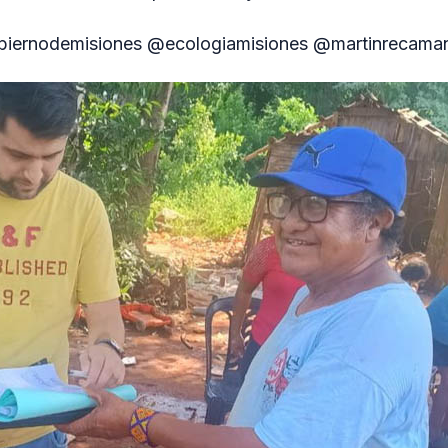
obiernodemisiones @ecologiamisiones @martinrecama