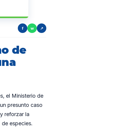
f
w
↗
ho de
una
s, el Ministerio de
 un presunto caso
y reforzar la
 de especies.