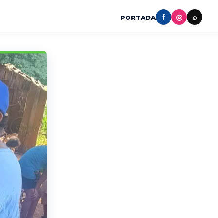
f
◎
⌕
PORTADA