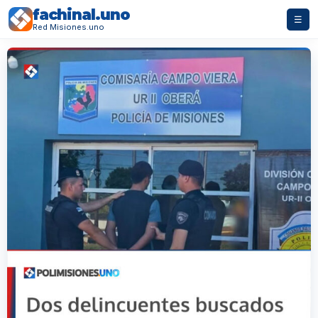
fachinal.uno
☰
Red Misiones.uno