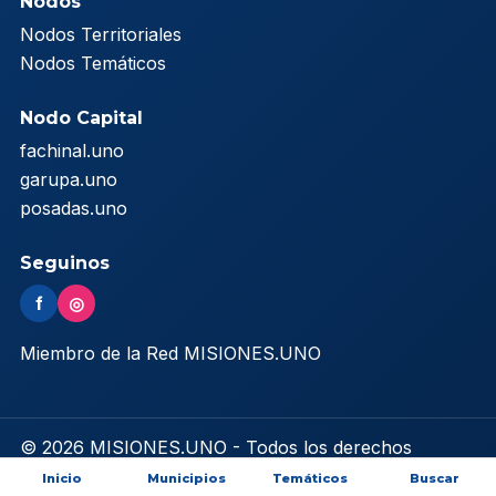
Nodos
Nodos Territoriales
Nodos Temáticos
Nodo Capital
fachinal.uno
garupa.uno
posadas.uno
Seguinos
f
◎
Miembro de la Red MISIONES.UNO
© 2026 MISIONES.UNO - Todos los derechos
reservados
Inicio
Municipios
Temáticos
Buscar