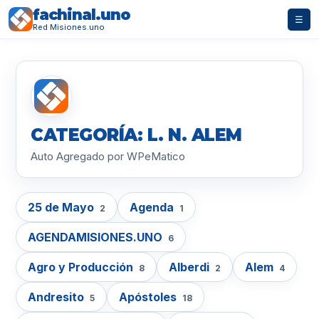
fachinal.uno
☰
Red Misiones.uno
CATEGORÍA: L. N. ALEM
Auto Agregado por WPeMatico
25 de Mayo
Agenda
2
1
AGENDAMISIONES.UNO
6
Agro y Producción
Alberdi
Alem
8
2
4
Andresito
Apóstoles
5
18