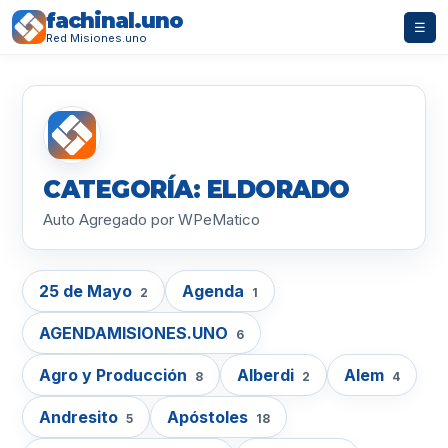
fachinal.uno
☰
Red Misiones.uno
CATEGORÍA: ELDORADO
Auto Agregado por WPeMatico
25 de Mayo
Agenda
2
1
AGENDAMISIONES.UNO
6
Agro y Producción
Alberdi
Alem
8
2
4
Andresito
Apóstoles
5
18