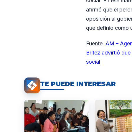
social. En ese mar
afirmó que el pero
oposición al gobier
que definió como u
Fuente:
AM – Agen
Britez advirtió que
social
TE PUEDE INTERESAR