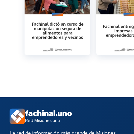
fachinal.uno
Red Misiones.uno
La red de información más grande de Misiones