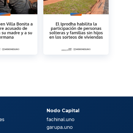
Nodo Capital
es
fachinal.uno
s
garupa.uno