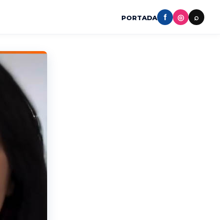
f
◎
⌕
PORTADA