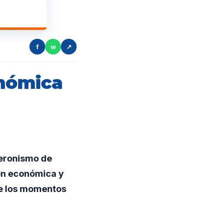
f
w
↗
onómica
Peronismo de
ión económica y
de los momentos